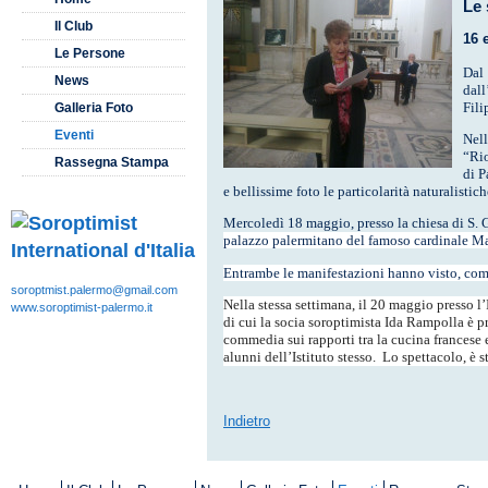
Le 
Il Club
16 
Le Persone
Dal 
News
dall
Fili
Galleria Foto
Eventi
Nell
“Rio
Rassegna Stampa
di P
e bellissime foto le particolarità naturalisti
Mercoledì 18 maggio, presso la chiesa di S.
palazzo palermitano del famoso cardinale Maz
Entrambe le manifestazioni hanno visto, come 
soroptmist.palermo@gmail.com
Nella stessa settimana, il 20 maggio presso l
www.soroptimist-palermo.it
di cui la socia soroptimista Ida Rampolla è p
commedia sui rapporti tra la cucina francese e 
alunni dell’Istituto stesso.
Lo spettacolo, è s
Indietro