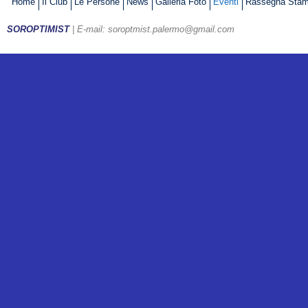
Home
Il Club
Le Persone
News
Galleria Foto
Eventi
Rassegna Sta
SOROPTIMIST
| E-mail: soroptmist.palermo@gmail.com