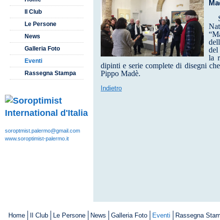
Mad
Il Club
Le Persone
Nat
“Ma
News
del
Galleria Foto
del
la 
Eventi
dipinti e serie complete di disegni che 
Pippo Madè.
Rassegna Stampa
Indietro
soroptmist.palermo@gmail.com
www.soroptimist-palermo.it
Home
Il Club
Le Persone
News
Galleria Foto
Eventi
Rassegna Sta